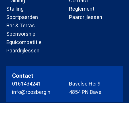
Training
Contact
Stalling
Reglement
Sportpaarden
Paardrijlessen
Bar & Terras
Sponsorship
Equicompetitie
Paardrijlessen
Contact
0161434241
Bavelse Hei 9
info@roosberg.nl
4854 PN Bavel
Website realisatie door
Blue Turtle
.