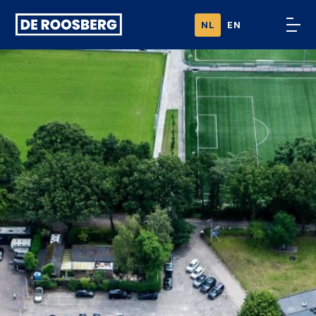
Ga naar
NL
EN
content