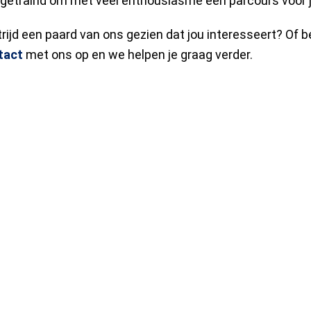
n getraind om met veel enthousiasme een parcours voor j
rijd een paard van ons gezien dat jou interesseert? Of b
tact
met ons op en we helpen je graag verder.