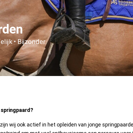
rden
elijk • Bijzonder
 springpaard?
ijn wij ook actief in het opleiden van jonge springpaar