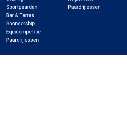
Sportpaarden
Paardrijlessen
Bar & Terras
Sponsorship
Equicompetitie
Paardrijlessen
Contact
0161434241
Bavelse Hei 9
info@roosberg.nl
4854 PN Bavel
Website realisatie door
Blue Turtle
.
Copyright 2026