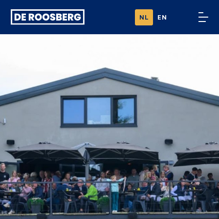
Ga naar
NL
EN
content