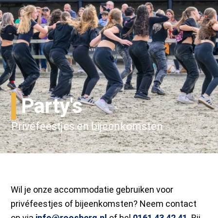
Party's
Privéfeestjes en bijeenkomsten
Wil je onze accommodatie gebruiken voor
privéfeestjes of bijeenkomsten? Neem contact
op via
info@roosberg.nl
of bel
0161 43 42 41
. Bij